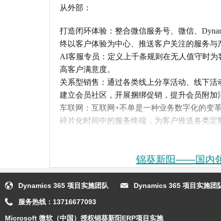
从外部：
打造闭环体验：整合微信服务号、微信、Dynamics
终以客户体验为中心、推送客户关注的服务与
AI客服专员：定义上千条规则在无人值守时
高客户满意度。
关系型销售：通过各类线上分享活动、线下活动建立会
建立会员社区，开展捆绑促销，提升会员附加
车联网：互联网+不单是一种业务数字化的变
碎片化时间中的服务终端，为客户推送各类定
从内部：
锦葵新阳——国内领先
赋能员工：赋能业务主管无代码创建业务流程和团
能，业务主管可以随时进行多维度分析。
Dynamics 365 项目实施团队
Dynamics 365 项目实
定量化自动标识的会员生命周期：选择合适的
服务热线：
13716677093
自动化客群细分：在活动、邮件、微信、购买
Microsoft 微软（中国）授权锦葵新阳ERP项目实施
像，进行客群细分