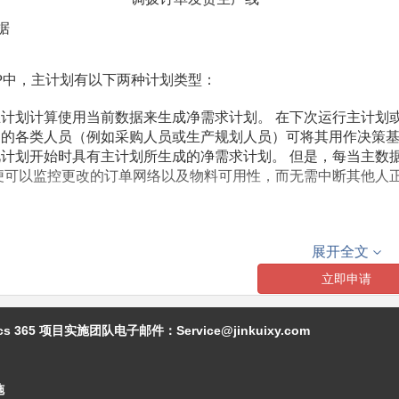
据
P
中，主计划有以下两种计划类型：
主计划计算使用当前数据来生成净需求计划。 在下次运行主计划
司的各类人员（例如采购人员或生产规划人员）可将其用作决策
此计划开始时具有主计划所生成的净需求计划。 但是，每当主数
便可以监控更改的订单网络以及物料可用性，而无需中断其他人
展开全文
立即申请
相同时间段作为覆盖
用于指定需求日期是
存交易
范围组
应自动更新为计算出
ics 365 项目实施团队电子邮件：
Service@jinkuixy.com
期货日期
弃用的覆盖范围组
置
施