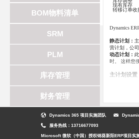
库存调整
现有库存
转移订单收
BOM物料清单
Dynamics ER
SRM
静态计划：
营计划，公
PLM
动态计划：
时。 这样您
库存管理
主计划设置
财务管理
包含具体库
Dynamics 365 项目实施团队
Dynam
保质期
计划生产
排程
服务热线：
13716677093
参数
销售预测设
Microsoft 微软（中国）授权锦葵新阳ERP项目实