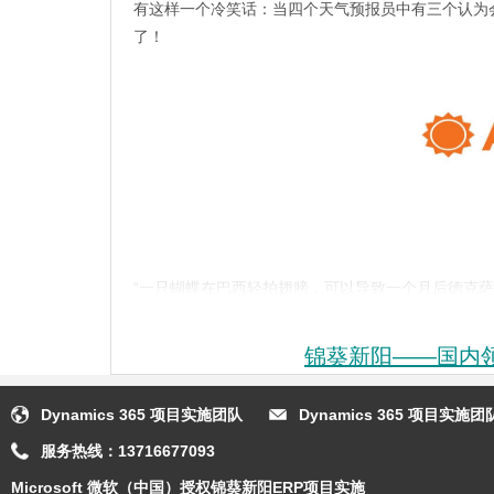
有这样一个冷笑话：当四个天气预报员中有三个认为会
了！
“一只蝴蝶在巴西轻拍翅膀，可以导致一个月后德克
变之后，整个天气系统可能发生巨变，真可谓牵一发
锦葵新阳——国内领先
科学家做过很多实验，想要在封闭的环境里建立人造
个超级复杂的模型，凭借对实验要素的有限把控，很
你可以预测一定会下雨，但你很难精确预测降雨的量
Dynamics 365 项目实施团队
Dynamics 365 项目实
天气预报也并不只是关乎日常生活里带不带雨伞、加不加
服务热线：
13716677093
使命。
Microsoft 微软（中国）授权锦葵新阳ERP项目实施