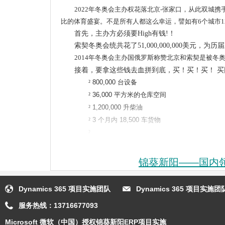
2022年冬奥会主办权花落北京-张家口，从此双城
比的体育盛宴。不是所有人都这么幸运，譬如有6个城市
首先，主办方必须要High有钱!！
索契冬奥会统共花了51,000,000,000美元，为历
2014年冬奥会主办国俄罗斯称赞北京和索契是被冬奥
接着，要拿这些钱去血拼到底，买！买！买！ 
²
800,000 台设备
²
36,000 平方米的仓库空间
²
1,200,000 升柴油
²
3 个月内 18,500 车货物
²
……
感兴趣的的剁手党，请去奥组委那边排队申请做
理性的童鞋，且听索契冬奥会如何管理好这些资产 -
锦葵新阳——国内领先
基于Microsoft Dynamics AX，为索契20
面，从财务和管理会计核算、物流和
采购
管理，到人
Dynamics 365 项目实施团队
Dynamics 365 项目实
方案。
服务热线：
13716677093
索契冬奥会是对微软的技术、创新和人员的一个全面见证。W
并从
Windows Azure Media Services
向 4 大洲 22 
Microsoft 微软（中国）授权锦葵新阳ERP项目实施